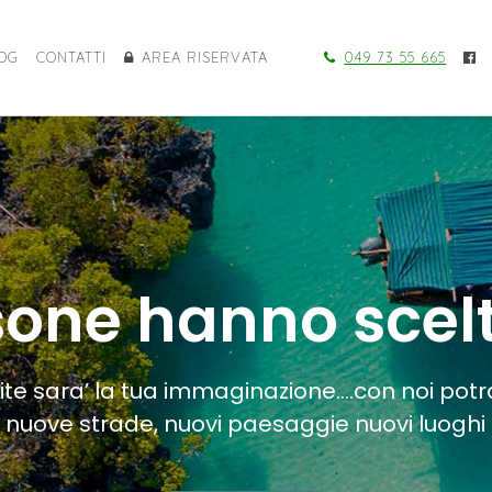
OG
CONTATTI
AREA RISERVATA
049 73 55 665
one hanno scel
mite sara’ la tua immaginazione….con noi potr
nuove strade, nuovi paesaggie nuovi luoghi