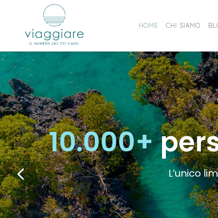
HOME
CHI SIAMO
BL
10.000+
pers
L’unico li