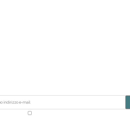
ISCRIVITI ALLA NEWSLETTER
lla Newsletter di
VIAGGIARE
per restare aggiornato con tutte l
promozioni!!
Ho letto e accetto la
Privacy Policy