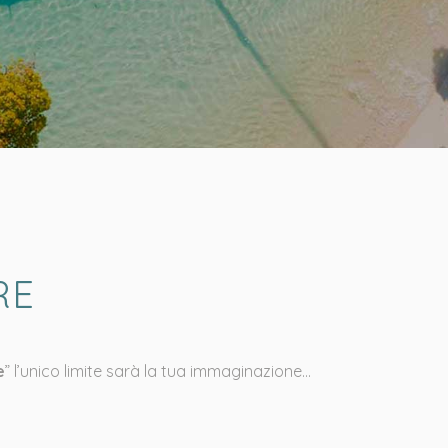
RE
e
” l’unico limite sarà la tua immaginazione…