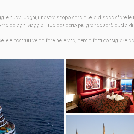
 e nuovi luoghi, il nostro scopo sarà quello di soddisfare le 
orno da ogni viaggio il tuo desiderio più grande sarà quello di r
lle e costruttive da fare nelle vita; perciò fatti consigliare 